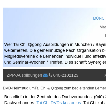
MÜNCHE
Mas
Wer Tai-Chi-Qigong-Ausbildungen in München / Bayer
weiterhelfen. Die gemeinnützige Fach-Organisation b
Mitgliedsvereine die Lernenden individuell und effekt
und Seminar-Wochen / Treffen. Dies schafft Synergien
ZPP-Ausbildungen
040-2102123
D
DVD-HeimstudiumTai Chi & Qigong zum begleitenden Lerne
Bestellinfo in der Zentrale des Dachverbandes: (040
Dachverbandes:
Tai Chi DVDs kostenlos
. Tai Chi zu