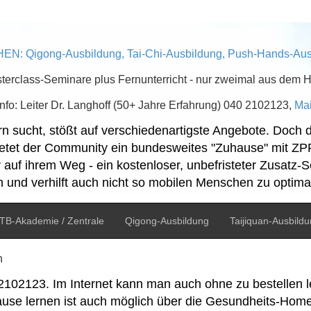
N: Qigong-Ausbildung, Tai-Chi-Ausbildung, Push-Hands-Aus
terclass-Seminare plus Fernunterricht - nur zweimal aus dem 
Info: Leiter Dr. Langhoff (50+ Jahre Erfahrung) 040 2102123,
Mai
n sucht, stößt auf verschiedenartigste Angebote. Doch
ietet der Community ein bundesweites "Zuhause" mit ZP
iv auf ihrem Weg - ein kostenloser, unbefristeter Zusatz
 und verhilft auch nicht so mobilen Menschen zu optima
TB-Akademie / Zentrale
Qigong-Ausbildung
Taijiquan-Ausbild
n
) 2102123. Im Internet kann man auch ohne zu bestellen
hause lernen ist auch möglich über die Gesundheits-Hom