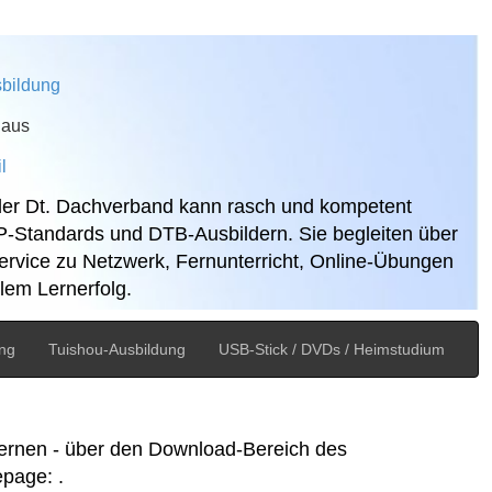
bildung
Haus
l
 der Dt. Dachverband kann rasch und kompetent
P-Standards und DTB-Ausbildern. Sie begleiten über
-Service zu Netzwerk, Fernunterricht, Online-Übungen
lem Lernerfolg.
ung
Tuishou-Ausbildung
USB-Stick / DVDs / Heimstudium
 lernen - über den Download-Bereich des
epage: .